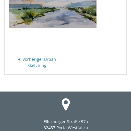
Beitragsnavigation
Vorheriger
Vorherige:
Urban
Beitrag:
Sketching
Ellerburger Straße 97a
32457 Porta Westfalica