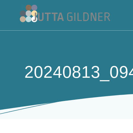
Zum
Inhalt
springen
20240813_09